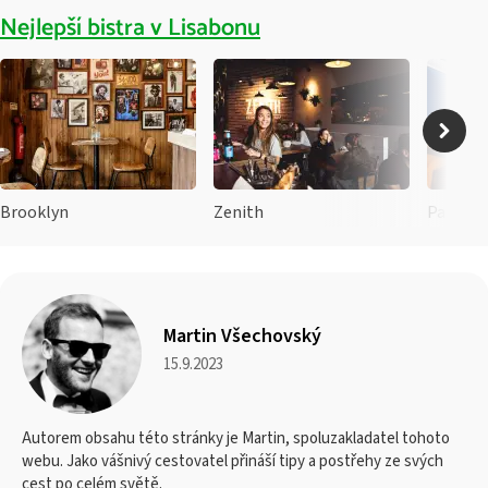
Nejlepší bistra v Lisabonu
Brooklyn
Zenith
Pastéis
Martin Všechovský
15.9.2023
Autorem obsahu této stránky je Martin, spoluzakladatel tohoto
webu. Jako vášnivý cestovatel přináší tipy a postřehy ze svých
cest po celém světě.