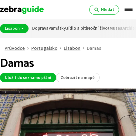
Hledat
Doprava
Památky
Jídlo a pití
Noční život
Muzea
Archit
Lisabon
Průvodce
Portugalsko
Lisabon
Damas
Damas
Uložit do seznamu přání
Zobrazit na mapě