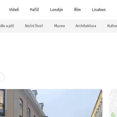
Vídeň
Paříž
Londýn
Řím
Lisabon
ídlo a pití
Noční život
Muzea
Architektura
Kultu