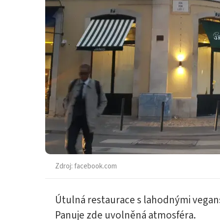
Zdroj:
facebook.com
Útulná restaurace s lahodnými vegans
Panuje zde uvolněná atmosféra.