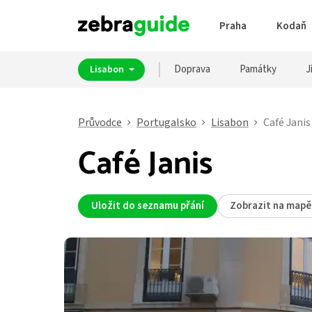
Praha
Kodaň
Doprava
Památky
J
Lisabon
Průvodce
Portugalsko
Lisabon
Café Janis
Café Janis
Uložit do seznamu přání
Zobrazit na mapě