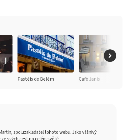
Pastéis de Belém
Café Janis
artin, spoluzakladatel tohoto webu. Jako vášnivý
y ze svých cest po celém světě.