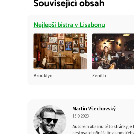
Související obsah
Nejlepší bistra v Lisabonu
Brooklyn
Zenith
Martin Všechovský
15.9.2023
Autorem obsahu této stránky je M
cestovatel přináší tipy a postřeh