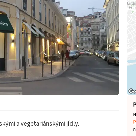
P
N
P
kými a vegetariánskými jídly.
n