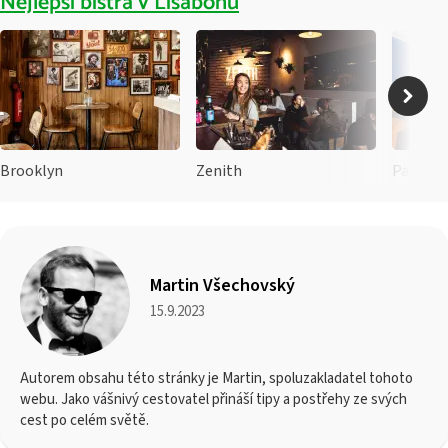
Nejlepší bistra v Lisabonu
Brooklyn
Zenith
Pastéis
Martin Všechovský
15.9.2023
Autorem obsahu této stránky je Martin, spoluzakladatel tohoto
webu. Jako vášnivý cestovatel přináší tipy a postřehy ze svých
cest po celém světě.