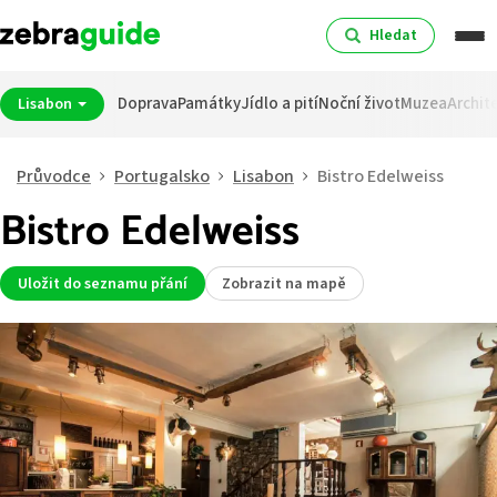
Hledat
Doprava
Památky
Jídlo a pití
Noční život
Muzea
Archit
Lisabon
Průvodce
Portugalsko
Lisabon
Bistro Edelweiss
Bistro Edelweiss
Uložit do seznamu přání
Zobrazit na mapě