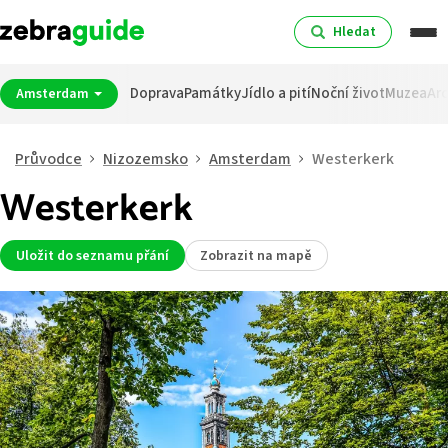
Hledat
Doprava
Památky
Jídlo a pití
Noční život
Muzea
Arc
Amsterdam
Průvodce
Nizozemsko
Amsterdam
Westerkerk
Westerkerk
Uložit do seznamu přání
Zobrazit na mapě