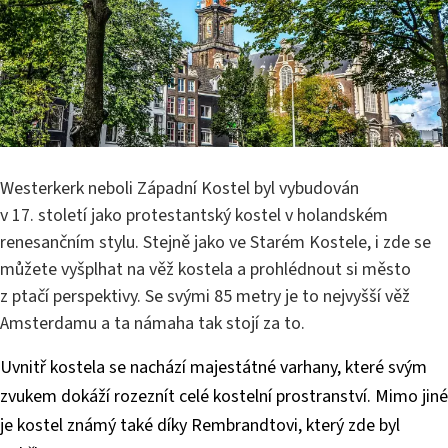
Westerkerk neboli Západní Kostel byl vybudován
v 17. století jako protestantský kostel v holandském
renesančním stylu. Stejně jako ve Starém Kostele, i zde se
můžete vyšplhat na věž kostela a prohlédnout si město
z ptačí perspektivy. Se svými 85 metry je to nejvyšší věž
Amsterdamu a ta námaha tak stojí za to.
Uvnitř kostela se nachází majestátné varhany, které svým
zvukem dokáží rozeznít celé kostelní prostranství. Mimo jiné
je kostel známý také díky Rembrandtovi, který zde byl