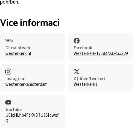
pohřben.
Více informací
Oficiální web
Facebook
westerkerk.nl
Westerkerk-175837232435329
Instagram
X (dříve Twitter)
westerkerkamsterdam
Westerkerk1
YouTube
UCjxHLhp4FtKVD7U361cwxY
Q