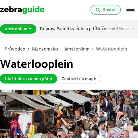
Hledat
Doprava
Památky
Jídlo a pití
Noční život
Muzea
Arc
Amsterdam
Průvodce
Nizozemsko
Amsterdam
Waterlooplein
Waterlooplein
Uložit do seznamu přání
Zobrazit na mapě