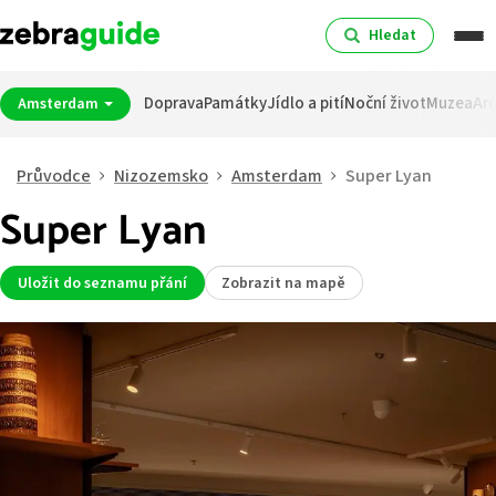
Hledat
Doprava
Památky
Jídlo a pití
Noční život
Muzea
Arc
Amsterdam
Průvodce
Nizozemsko
Amsterdam
Super Lyan
Super Lyan
Uložit do seznamu přání
Zobrazit na mapě