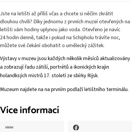
Jste na letišti až příliš včas a chcete si něčím zkrátit
dlouhou chvíli? Díky jednomu z prvních muzeí otevřených na
letišti vám hodiny uplynou jako voda. Otevřeno je navíc
24 hodin denně, takže i pokud na Schipholu trávíte noc,
můžete své čekání obohatit o umělecký zážitek.
Výstavy v muzeu jsou každých několik měsíců aktualizovány
a zobrazují řadu zátiší, portrétů a ikonických krajin
holandksých mistrů 17. století ze sbírky Rijsk.
Muzeum najdete na na prvním podlaží letištního terminálu.
Více informací