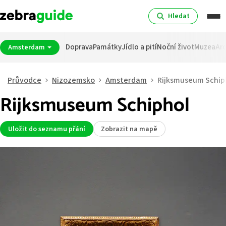
Hledat
Doprava
Památky
Jídlo a pití
Noční život
Muzea
Arc
Amsterdam
Průvodce
Nizozemsko
Amsterdam
Rijksmuseum Schip
Rijksmuseum Schiphol
Uložit do seznamu přání
Zobrazit na mapě