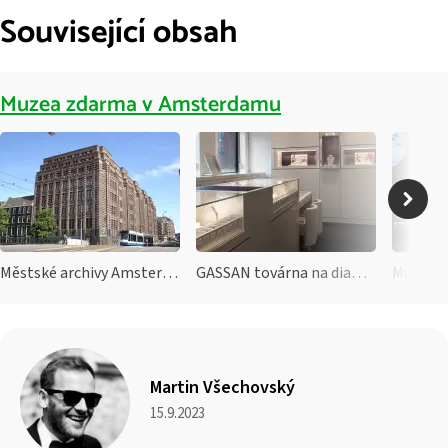
Související obsah
Muzea zdarma v Amsterdamu
Městské archivy Amsterdamu
GASSAN továrna na diamanty
Multatu
Martin Všechovský
15.9.2023