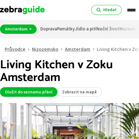
Hledat
Doprava
Památky
Jídlo a pití
Noční život
Muzea
Arc
Amsterdam
Průvodce
Nizozemsko
Amsterdam
Living Kitchen v Zo
Living Kitchen v Zoku
Amsterdam
Uložit do seznamu přání
Zobrazit na mapě