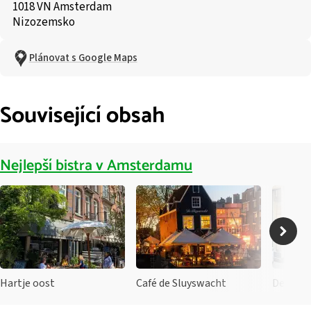
1018 VN Amsterdam
Nizozemsko
Plánovat s Google Maps
Související obsah
Nejlepší bistra v Amsterdamu
Hartje oost
Café de Sluyswacht
De Bakk