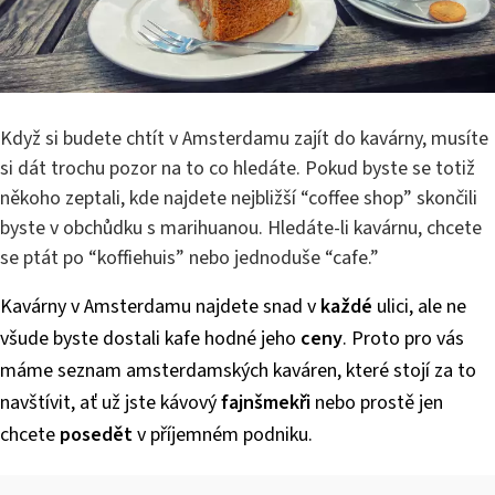
Když si budete chtít v Amsterdamu zajít do kavárny, musíte
si dát trochu pozor na to co hledáte. Pokud byste se totiž
někoho zeptali, kde najdete nejbližší “coffee shop” skončili
byste v obchůdku s marihuanou. Hledáte-li kavárnu, chcete
se ptát po “koffiehuis” nebo jednoduše “cafe.”
Kavárny v Amsterdamu najdete snad v
každé
ulici, ale ne
všude byste dostali kafe hodné jeho
ceny
. Proto pro vás
máme seznam amsterdamských kaváren, které stojí za to
navštívit, ať už jste kávový
fajnšmekři
nebo prostě jen
chcete
posedět
v příjemném podniku.