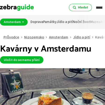
Hledat
Doprava
Památky
Jídlo a pití
Noční život
Muzea
Arc
Amsterdam
Průvodce
Nizozemsko
Amsterdam
Jídlo a pití
Kavár
Kavárny v Amsterdamu
Uložit do seznamu přání