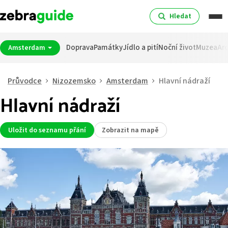
Hledat
Doprava
Památky
Jídlo a pití
Noční život
Muzea
Arc
Amsterdam
Průvodce
Nizozemsko
Amsterdam
Hlavní nádraží
Hlavní nádraží
Uložit do seznamu přání
Zobrazit na mapě