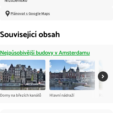
Nizozemsko
Plánovat s Google Maps
Související obsah
Nejpůsobivější budovy v Amsterdamu
Domy na březích kanálů
Hlavní nádraží
Rijksm