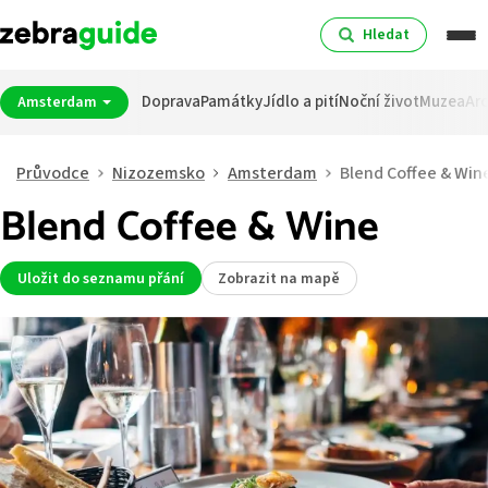
Hledat
Doprava
Památky
Jídlo a pití
Noční život
Muzea
Arc
Amsterdam
Průvodce
Nizozemsko
Amsterdam
Blend Coffee & Win
Blend Coffee & Wine
Uložit do seznamu přání
Zobrazit na mapě