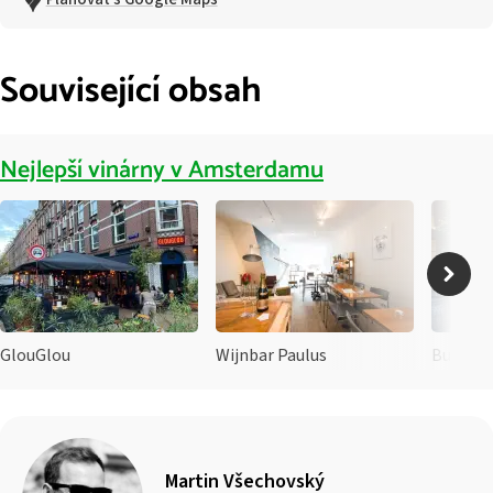
Související obsah
Nejlepší vinárny v Amsterdamu
GlouGlou
Wijnbar Paulus
Bubbles
Martin Všechovský