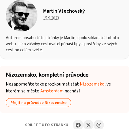
Martin Všechovský
15.9.2023
Autorem obsahu této stránky je Martin, spoluzakladatel tohoto
webu. Jako vášnivý cestovatel přináší tipy a postřehy ze svých
cest po celém světě.
Nizozemsko,
kompletní průvodce
Nezapomeňte také prozkoumat stát
Nizozemsko
, ve
kterém se město
Amsterdam
nachází.
Přejít na průvodce Nizozemsko
SDÍLET TUTO STRÁNKU