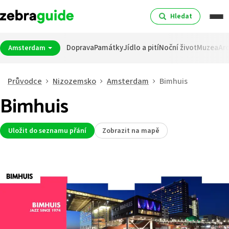
Hledat
Doprava
Památky
Jídlo a pití
Noční život
Muzea
Arc
Amsterdam
Průvodce
Nizozemsko
Amsterdam
Bimhuis
Bimhuis
Uložit do seznamu přání
Zobrazit na mapě