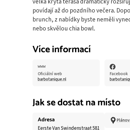
velká krytá terasa dramaticky rozšiřuj
povídají až do pozdního večera. Dop
brunch, z nabídky byste neměli vynec
nebo skvělou chia bowl.
Více informací
Oficiální web
Facebook
barbotanique.nl
barbotaniq
Jak se dostat na místo
Adresa
Plánov
Eerste Van Swindenstraat 581