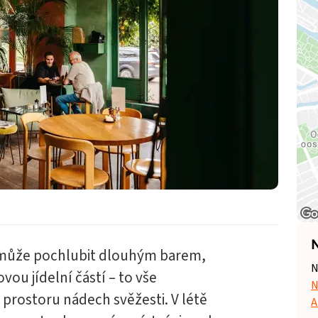
N
se může pochlubit dlouhým barem,
N
ou jídelní částí – to vše
N
í prostoru nádech svěžesti. V létě
A