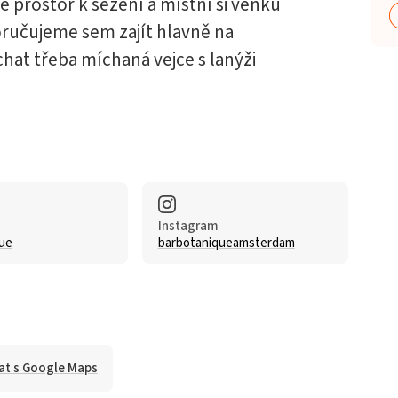
e prostor k sezení a místní si venku
oručujeme sem zajít hlavně na
hat třeba míchaná vejce s lanýži
Instagram
ue
barbotaniqueamsterdam
at s Google Maps