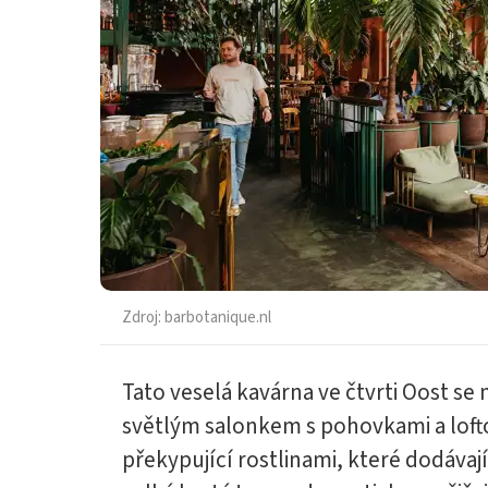
Zdroj:
barbotanique.nl
Tato veselá kavárna ve čtvrti Oost 
světlým salonkem s pohovkami a loftov
překypující rostlinami, které dodávaj