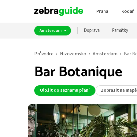
Praha
Kodaň
Doprava
Památky
Amsterdam
Průvodce
Nizozemsko
Amsterdam
Bar B
Bar Botanique
Uložit do seznamu přání
Zobrazit na mapě