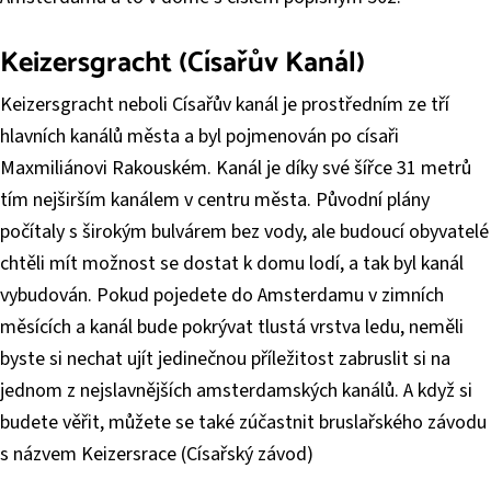
Keizersgracht (Císařův Kanál)
Keizersgracht neboli Císařův kanál je prostředním ze tří
hlavních kanálů města a byl pojmenován po císaři
Maxmiliánovi Rakouském. Kanál je díky své šířce 31 metrů
tím nejširším kanálem v centru města. Původní plány
počítaly s širokým bulvárem bez vody, ale budoucí obyvatelé
chtěli mít možnost se dostat k domu lodí, a tak byl kanál
vybudován. Pokud pojedete do Amsterdamu v zimních
měsících a kanál bude pokrývat tlustá vrstva ledu, neměli
byste si nechat ujít jedinečnou příležitost zabruslit si na
jednom z nejslavnějších amsterdamských kanálů. A když si
budete věřit, můžete se také zúčastnit bruslařského závodu
s názvem Keizersrace (Císařský závod)