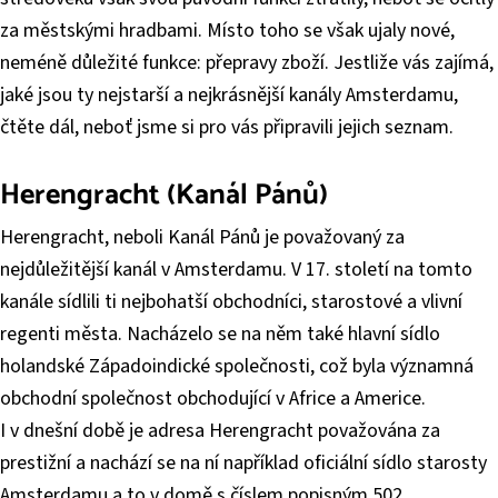
za městskými hradbami. Místo toho se však ujaly nové,
neméně důležité funkce: přepravy zboží. Jestliže vás zajímá,
jaké jsou ty nejstarší a nejkrásnější kanály Amsterdamu,
čtěte dál, neboť jsme si pro vás připravili jejich seznam.
Herengracht (Kanál Pánů)
Herengracht, neboli Kanál Pánů je považovaný za
nejdůležitější kanál v Amsterdamu. V 17. století na tomto
kanále sídlili ti nejbohatší obchodníci, starostové a vlivní
regenti města. Nacházelo se na něm také hlavní sídlo
holandské Západoindické společnosti, což byla významná
obchodní společnost obchodující v Africe a Americe.
I v dnešní době je adresa Herengracht považována za
prestižní a nachází se na ní například oficiální sídlo starosty
Amsterdamu a to v domě s číslem popisným 502.