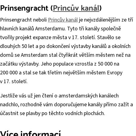
Prinsengracht (
Princův kanál
)
Prinsengracht neboli
Princův kanál
je nejvzdálenějším ze tří
hlavních kanálů Amsterdamu. Tyto tři kanály společně
tvořily projekt expanze města v 17. století. Stavělo se
dlouhých 50 let a po dokončení výstavby kanálů a okolních
domů se Amsterdam stal čtyřikrát větším městem než na
začátku výstavby. Jeho populace vzrostla z 50 000 na
200 000 a stal se tak třetím největším městem Evropy
v 17. století.
Jestliže vás už jen čtení o amsterdamských kanálech
nadchlo, rozhodně vám doporučujeme kanály přímo zažít a
účastnit se plavby po těchto vodních plochách.
Více informací