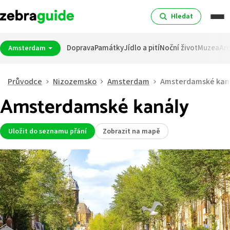
Hledat
Doprava
Památky
Jídlo a pití
Noční život
Muzea
Arc
Amsterdam
Průvodce
Nizozemsko
Amsterdam
Amsterdamské kan
Amsterdamské kanály
Uložit do seznamu přání
Zobrazit na mapě