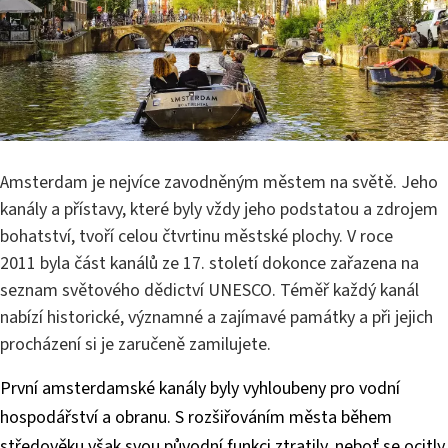
Amsterdam je nejvíce zavodněným městem na světě. Jeho
kanály a přístavy, které byly vždy jeho podstatou a zdrojem
bohatství, tvoří celou čtvrtinu městské plochy. V roce
2011 byla část kanálů ze 17. století dokonce zařazena na
seznam světového dědictví UNESCO. Téměř každý kanál
nabízí historické, významné a zajímavé památky a při jejich
procházení si je zaručeně zamilujete.
První amsterdamské kanály byly vyhloubeny pro vodní
hospodářství a obranu. S rozšiřováním města během
středověku však svou původní funkci ztratily, neboť se ocitly