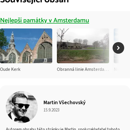
Nejlepší památky v Amsterdamu
Oude Kerk
Obranná linie Amsterdamu
Nieuwe 
Martin Všechovský
15.9.2023
Autorem obsahu této stránky je Martin, spoluzakladatel tohoto