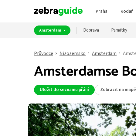
Praha
Kodaň
Doprava
Památky
Amsterdam
Průvodce
Nizozemsko
Amsterdam
Amste
Amsterdamse B
Uložit do seznamu přání
Zobrazit na mapě