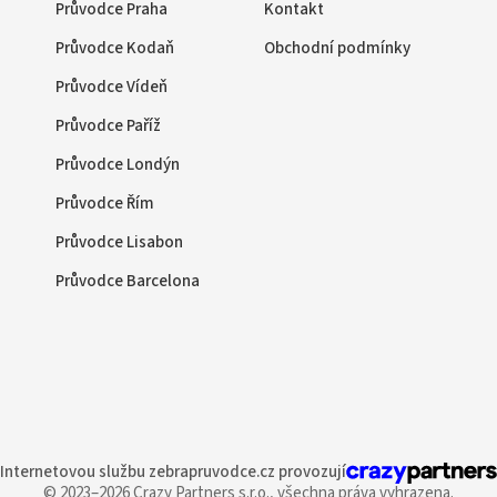
Průvodce Praha
Kontakt
Průvodce Kodaň
Obchodní podmínky
Průvodce Vídeň
Průvodce Paříž
Průvodce Londýn
Průvodce Řím
Průvodce Lisabon
Průvodce Barcelona
Internetovou službu
zebrapruvodce.cz provozují
© 2023–2026 Crazy Partners s.r.o.,
všechna práva vyhrazena.