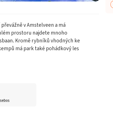
í převážně v Amstelveen a má
ehlém prostoru najdete mnoho
Bosbaan. Kromě rybníků vhodných ke
 kempů má park také pohádkový les
sebos