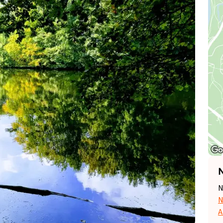
N
N
N
A