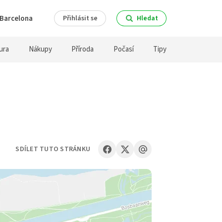
Barcelona
Přihlásit se
Hledat
ura
Nákupy
Příroda
Počasí
Tipy
SDÍLET TUTO STRÁNKU