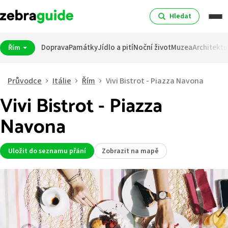
Hledat
Doprava
Památky
Jídlo a pití
Noční život
Muzea
Architektu
Řím
Průvodce
Itálie
Řím
Vivi Bistrot - Piazza Navona
Vivi Bistrot - Piazza
Navona
Uložit do seznamu přání
Zobrazit na mapě