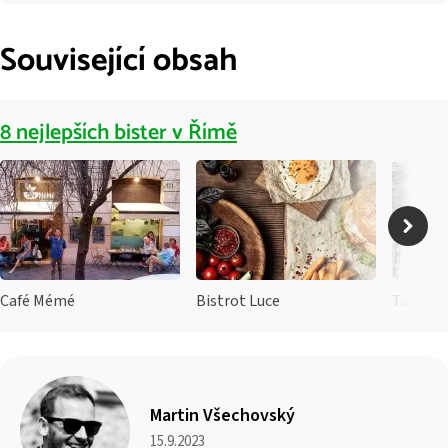
Související obsah
8 nejlepších bister v Římě
Café Mémé
Bistrot Luce
Tavern
Martin Všechovský
15.9.2023