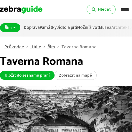
Hledat
Doprava
Památky
Jídlo a pití
Noční život
Muzea
Architektu
Řím
Průvodce
Itálie
Řím
Taverna Romana
Taverna Romana
Uložit do seznamu přání
Zobrazit na mapě