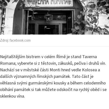
Zdroj:
facebook.com
Nejitalštějším bistrem v celém Římě je stand Taverna
Romana; vyberete si z těstovin, zákusků, pečiva i druhů vín.
Nachází se v městské části Monti hned vedle Kolosea a
dalších významných římských památek. Tato část je
věhlasná svými gurmánskými kousky a během celodenního
obíhání památek si tak můžete odskočit na rychlý oběd i se
sklenkou vína.