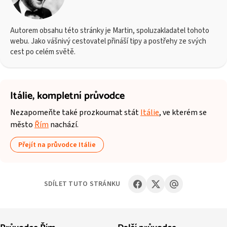
Autorem obsahu této stránky je Martin, spoluzakladatel tohoto
webu. Jako vášnivý cestovatel přináší tipy a postřehy ze svých
cest po celém světě.
Itálie,
kompletní průvodce
Nezapomeňte také prozkoumat stát
Itálie
, ve kterém se
město
Řím
nachází.
Přejít na průvodce Itálie
SDÍLET TUTO STRÁNKU