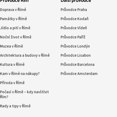
Průvodce Řím
Další průvodce
Doprava v Římě
Průvodce Praha
Památky v Římě
Průvodce Kodaň
Jídlo a pití v Římě
Průvodce Vídeň
Noční život v Římě
Průvodce Paříž
Muzea v Římě
Průvodce Londýn
Architektura a budovy v Římě
Průvodce Lisabon
Kultura v Římě
Průvodce Barcelona
Kam v Římě na nákupy?
Průvodce Amsterdam
Příroda v Římě
Počasí v Římě – kdy navštívit
Řím?
Rady a tipy v Římě