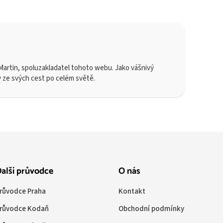
artin, spoluzakladatel tohoto webu. Jako vášnivý
y ze svých cest po celém světě.
alší průvodce
O nás
růvodce Praha
Kontakt
růvodce Kodaň
Obchodní podmínky