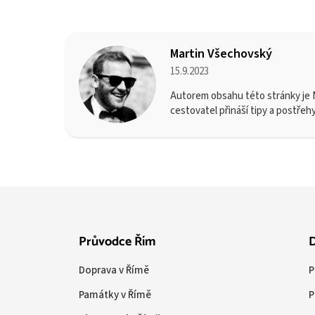
Martin Všechovský
15.9.2023
Autorem obsahu této stránky je M
cestovatel přináší tipy a postřeh
Průvodce Řím
D
Doprava v Římě
P
Památky v Římě
P