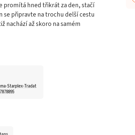
 promítá hned třikrát za den, stačí
en se připravte na trochu delší cestu
otiž nachází až skoro na samém
ma-Starplex-Tradat
7878895
Maps