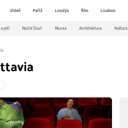
Vídeň
Paříž
Londýn
Řím
Lisabon
 a pití
Noční život
Muzea
Architektura
Kultura
ia
ttavia