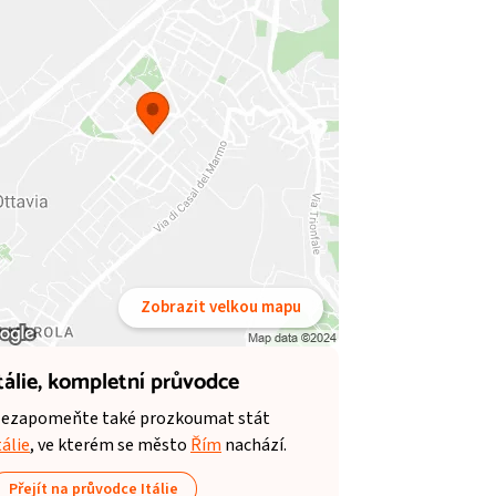
Zobrazit velkou mapu
tálie,
kompletní průvodce
ezapomeňte také prozkoumat stát
tálie
, ve kterém se město
Řím
nachází.
Přejít na průvodce Itálie