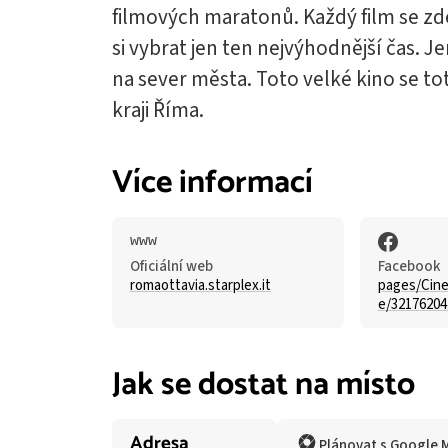
filmových maratonů. Každý film se zde
si vybrat jen ten nejvýhodnější čas. J
na sever města. Toto velké kino se t
kraji Říma.
Více informací
Oficiální web
Facebook
romaottavia.starplex.it
pages/Cine
e/32176204
Jak se dostat na místo
Adresa
Plánovat s Google 