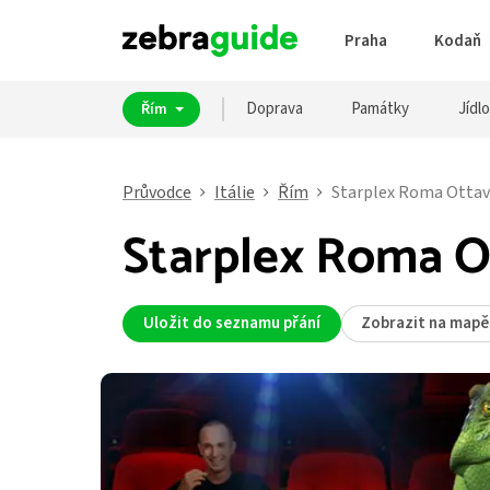
Praha
Kodaň
Doprava
Památky
Jídlo
Řím
Průvodce
Itálie
Řím
Starplex Roma Ottav
Starplex Roma O
Uložit do seznamu přání
Zobrazit na mapě