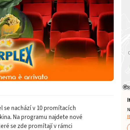
I
 se nachází v 10 promítacích
N
kina. Na programu najdete nové
I
teré se zde promítají v rámci