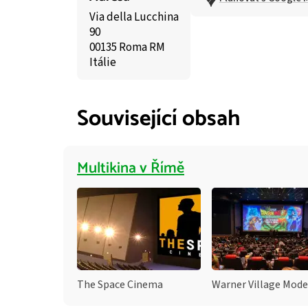
Via della Lucchina
90
00135 Roma RM
Itálie
Související obsah
Multikina v Římě
The Space Cinema
Warner Village Mod