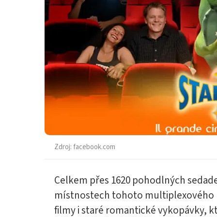
Zdroj:
facebook.com
Celkem přes 1620 pohodlných sedadel
místnostech tohoto multiplexového 
filmy i staré romantické vykopávky, k