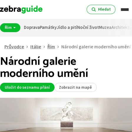
Hledat
Doprava
Památky
Jídlo a pití
Noční život
Muzea
Architektu
Řím
Průvodce
Itálie
Řím
Národní galerie moderního umění
Národní galerie
moderního umění
Uložit do seznamu přání
Zobrazit na mapě