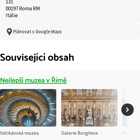
131
00197 Roma RM
Itálie
Plánovat s Google Maps
Související obsah
Nejlepší muzea v Římě
Vatikánská muzea
Galerie Borghese
Kapitol