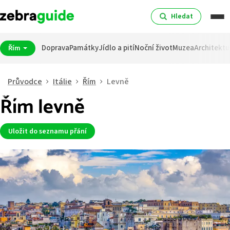
Hledat
Doprava
Památky
Jídlo a pití
Noční život
Muzea
Architektu
Řím
Průvodce
Itálie
Řím
Levně
Řím levně
Uložit do seznamu přání