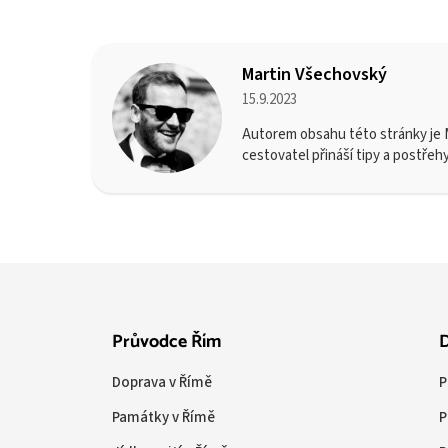
Martin Všechovský
15.9.2023
Autorem obsahu této stránky je M
cestovatel přináší tipy a postřeh
Průvodce Řím
D
Doprava v Římě
P
Památky v Římě
P