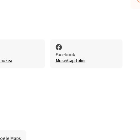
Facebook
 muzea
MuseiCapitolini
oogle Maps