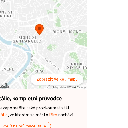
Zobrazit velkou mapu
tálie,
kompletní průvodce
ezapomeňte také prozkoumat stát
tálie
, ve kterém se město
Řím
nachází.
Přejít na průvodce Itálie