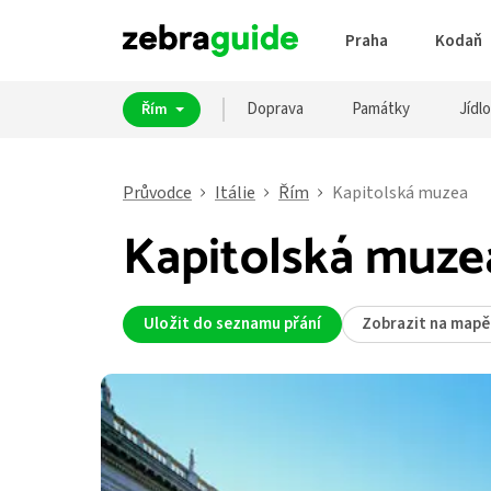
Praha
Kodaň
Doprava
Památky
Jídlo
Řím
Průvodce
Itálie
Řím
Kapitolská muzea
Kapitolská muze
Uložit do seznamu přání
Zobrazit na mapě