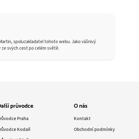
artin, spoluzakladatel tohoto webu. Jako vášnivý
y ze svých cest po celém světě.
alší průvodce
O nás
růvodce Praha
Kontakt
růvodce Kodaň
Obchodní podmínky