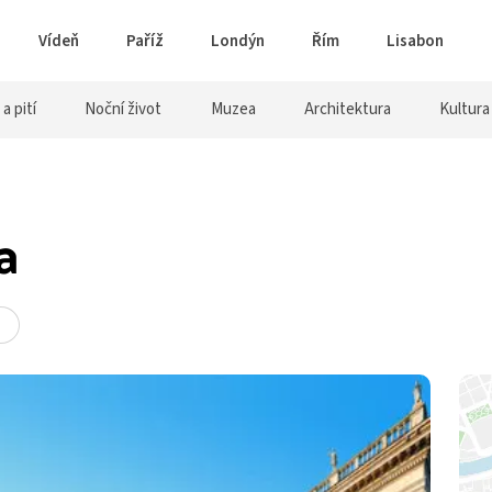
Vídeň
Paříž
Londýn
Řím
Lisabon
 a pití
Noční život
Muzea
Architektura
Kultura
a