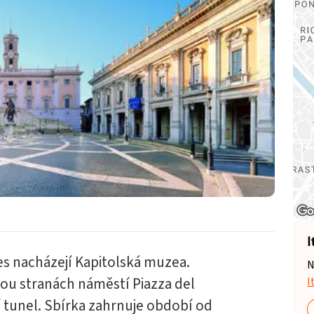
I
es nacházejí Kapitolská muzea.
N
ou stranách náměstí Piazza del
I
 tunel. Sbírka zahrnuje období od