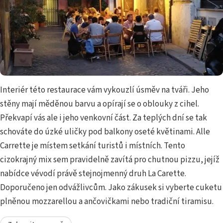
Interiér této restaurace vám vykouzlí úsměv na tváři. Jeho
stěny mají měděnou barvu a opírají se o oblouky z cihel.
Překvapí vás ale i jeho venkovní část. Za teplých dní se tak
schováte do úzké uličky pod balkony oseté květinami. Alle
Carrette je místem setkání turistů i místních. Tento
cizokrajný mix sem pravidelně zavítá pro chutnou pizzu, jejíž
nabídce vévodí právě stejnojmenný druh La Carette.
Doporučeno jen odvážlivcům. Jako zákusek si vyberte cuketu
plněnou mozzarellou a ančovičkami nebo tradiční tiramisu.