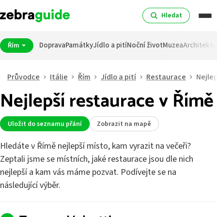
Hledat
Doprava
Památky
Jídlo a pití
Noční život
Muzea
Architektu
Řím
Průvodce
Itálie
Řím
Jídlo a pití
Restaurace
Nejlep
Nejlepší restaurace v Římě
Uložit do seznamu přání
Zobrazit na mapě
Hledáte v Římě nejlepší místo, kam vyrazit na večeři?
Zeptali jsme se místních, jaké restaurace jsou dle nich
nejlepší a kam vás máme pozvat. Podívejte se na
následující výběr.