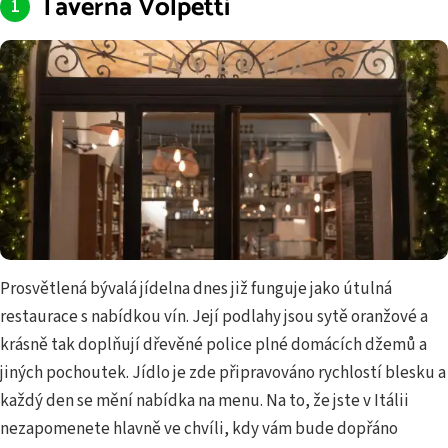
Taverna Volpetti
Prosvětlená bývalá jídelna dnes již funguje jako útulná
restaurace s nabídkou vín. Její podlahy jsou sytě oranžové a
krásně tak doplňují dřevěné police plné domácích džemů a
jiných pochoutek. Jídlo je zde připravováno rychlostí blesku a
každý den se mění nabídka na menu. Na to, že jste v Itálii
nezapomenete hlavně ve chvíli, kdy vám bude dopřáno