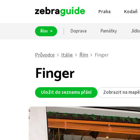
Praha
Kodaň
Doprava
Památky
Jídlo
Řím
Průvodce
Itálie
Řím
Finger
Finger
Uložit do seznamu přání
Zobrazit na mapě