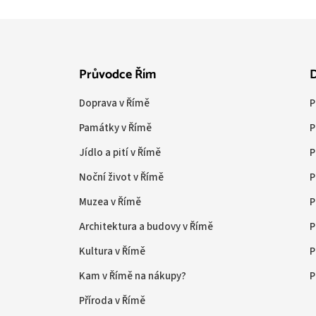
Průvodce Řím
D
Doprava v Římě
P
Památky v Římě
P
Jídlo a pití v Římě
P
Noční život v Římě
P
Muzea v Římě
P
Architektura a budovy v Římě
P
Kultura v Římě
P
Kam v Římě na nákupy?
P
Příroda v Římě