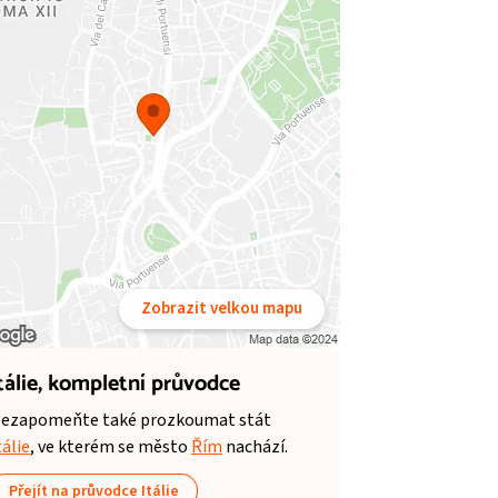
Zobrazit velkou mapu
tálie,
kompletní průvodce
ezapomeňte také prozkoumat stát
tálie
, ve kterém se město
Řím
nachází.
Přejít na průvodce Itálie