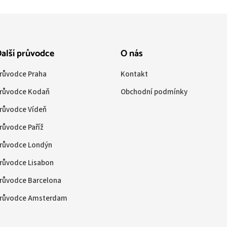
alší průvodce
O nás
růvodce Praha
Kontakt
růvodce Kodaň
Obchodní podmínky
růvodce Vídeň
růvodce Paříž
růvodce Londýn
růvodce Lisabon
růvodce Barcelona
růvodce Amsterdam