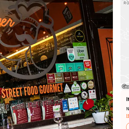
I
N
I