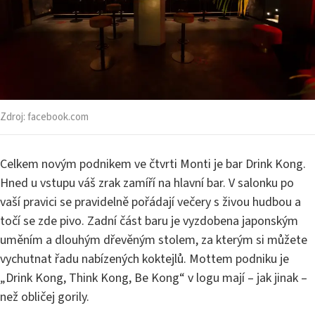
Zdroj:
facebook.com
Celkem novým podnikem ve čtvrti Monti je bar Drink Kong.
Hned u vstupu váš zrak zamíří na hlavní bar. V salonku po
vaší pravici se pravidelně pořádají večery s živou hudbou a
točí se zde pivo. Zadní část baru je vyzdobena japonským
uměním a dlouhým dřevěným stolem, za kterým si můžete
vychutnat řadu nabízených koktejlů. Mottem podniku je
„Drink Kong, Think Kong, Be Kong“ v logu mají – jak jinak –
než obličej gorily.