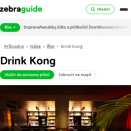
Hledat
Doprava
Památky
Jídlo a pití
Noční život
Muzea
Architektu
Řím
Průvodce
Itálie
Řím
Drink Kong
Drink Kong
Uložit do seznamu přání
Zobrazit na mapě