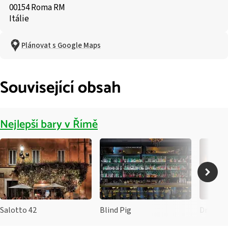
00154 Roma RM
Itálie
Plánovat s Google Maps
Související obsah
Nejlepší bary v Římě
Salotto 42
Blind Pig
Drink K