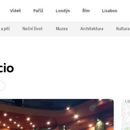
Vídeň
Paříž
Londýn
Řím
Lisabon
 a pití
Noční život
Muzea
Architektura
Kultura
cio