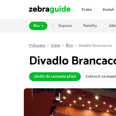
Praha
Kodaň
Doprava
Památky
Jídlo
Řím
Průvodce
Itálie
Řím
Divadlo Brancaccio
Divadlo Brancac
Uložit do seznamu přání
Zobrazit na mapě