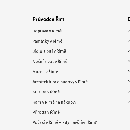
Průvodce Řím
D
Doprava v Římě
P
Památky v Římě
P
Jídlo a pití v Římě
P
Noční život v Římě
P
Muzea v Římě
P
Architektura a budovy v Římě
P
Kultura v Římě
P
Kam v Římě na nákupy?
P
Příroda v Římě
Počasí v Římě – kdy navštívit Řím?