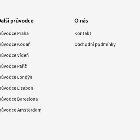
alší průvodce
O nás
růvodce Praha
Kontakt
růvodce Kodaň
Obchodní podmínky
růvodce Vídeň
růvodce Paříž
růvodce Londýn
růvodce Lisabon
růvodce Barcelona
růvodce Amsterdam