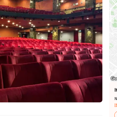
I
N
I