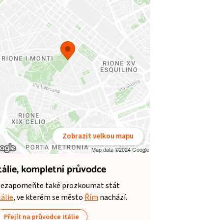
Zobrazit velkou mapu
tálie,
kompletní průvodce
ezapomeňte také prozkoumat stát
tálie
, ve kterém se město
Řím
nachází.
Přejít na průvodce Itálie