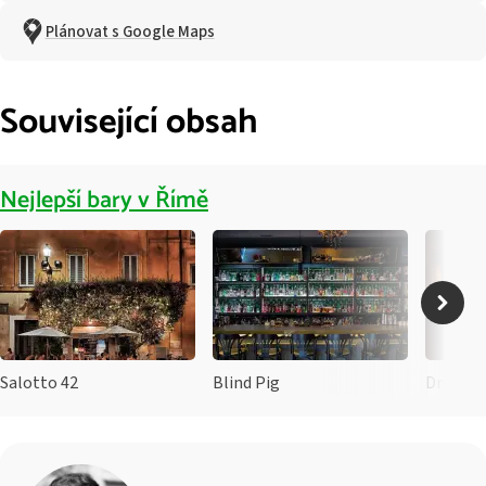
Plánovat s Google Maps
Související obsah
Nejlepší bary v Římě
Salotto 42
Blind Pig
Drink K