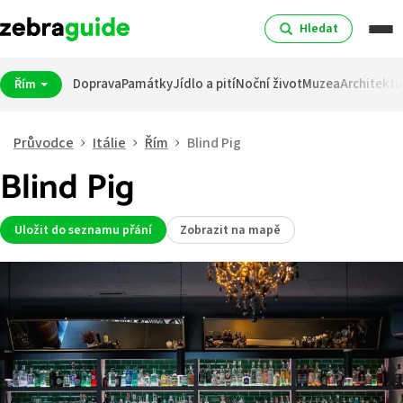
Hledat
Doprava
Památky
Jídlo a pití
Noční život
Muzea
Architektu
Řím
Průvodce
Itálie
Řím
Blind Pig
Blind Pig
Uložit do seznamu přání
Zobrazit na mapě