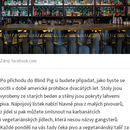
Zdroj:
facebook.com
Po příchodu do Blind Pig si budete připadat, jako byste se
ocitli v době americké prohibice dvacátých let. Stoly jsou
vyrobeny ze starých beden a stěny jsou pokryty lahvemi
piva. Nápojový lístek nabízí hlavně piva z malých pivovarů,
z jídel si pak můžete smlsnout na karbanátcích
i vegetariánských jídlech, která nesou názvy gangsterů.
Každé pondělí na vás tady čeká pivo a vegetariánský talíř za