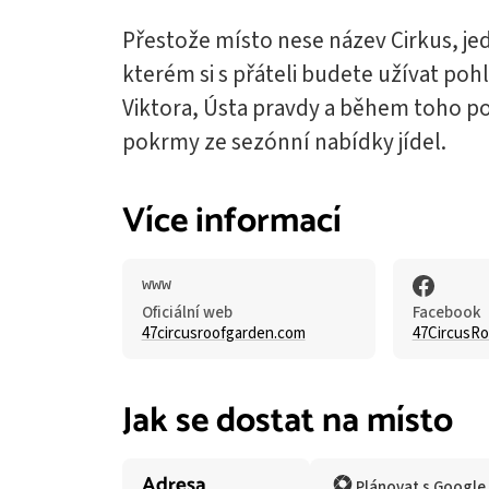
Přestože místo nese název Cirkus, jed
kterém si s přáteli budete užívat po
Viktora, Ústa pravdy a během toho po
pokrmy ze sezónní nabídky jídel.
Více informací
Oficiální web
Facebook
47circusroofgarden.com
47CircusR
Jak se dostat na místo
Adresa
Plánovat s Google