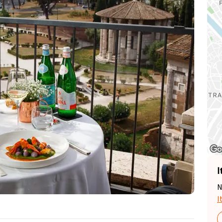
I
N
I