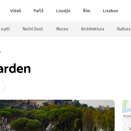
Vídeň
Paříž
Londýn
Řím
Lisabon
 a pití
Noční život
Muzea
Architektura
Kultura
n
Garden