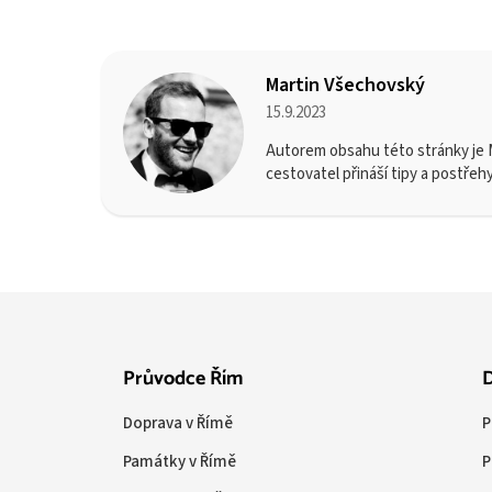
Martin Všechovský
15.9.2023
Autorem obsahu této stránky je M
cestovatel přináší tipy a postřeh
Průvodce Řím
D
Doprava v Římě
P
Památky v Římě
P