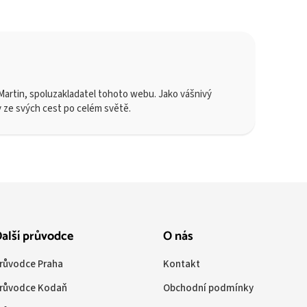
artin, spoluzakladatel tohoto webu. Jako vášnivý
y ze svých cest po celém světě.
alší průvodce
O nás
růvodce Praha
Kontakt
růvodce Kodaň
Obchodní podmínky