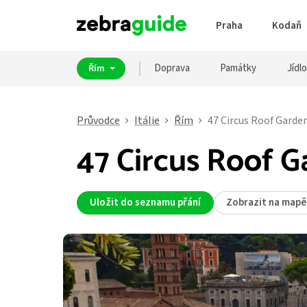
Praha
Kodaň
Doprava
Památky
Jídlo
Řím
Průvodce
Itálie
Řím
47 Circus Roof Garde
47 Circus Roof 
Uložit do seznamu přání
Zobrazit na mapě