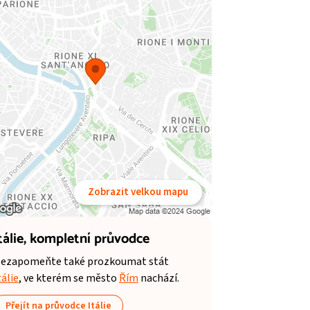
Zobrazit velkou mapu
tálie,
kompletní průvodce
ezapomeňte také prozkoumat stát
tálie
, ve kterém se město
Řím
nachází.
Přejít na průvodce Itálie