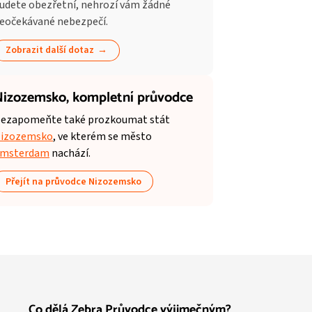
udete obezřetní, nehrozí vám žádné
eočekávané nebezpečí.
Zobrazit další dotaz
izozemsko,
kompletní průvodce
ezapomeňte také prozkoumat stát
izozemsko
, ve kterém se město
msterdam
nachází.
Přejít na průvodce Nizozemsko
Co dělá Zebra Průvodce výjimečným?