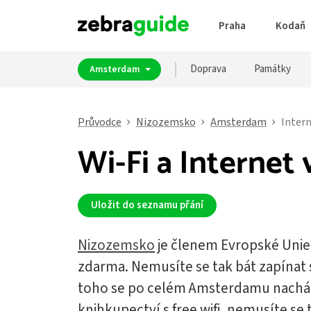
Praha
Kodaň
Doprava
Památky
Amsterdam
Průvodce
Nizozemsko
Amsterdam
Inter
Wi-Fi a Interne
Uložit do seznamu přání
Nizozemsko
je členem Evropské Unie
zdarma. Nemusíte se tak bát zapínat 
toho se po celém Amsterdamu nachází
knihkupectví s free wifi, nemusíte se 