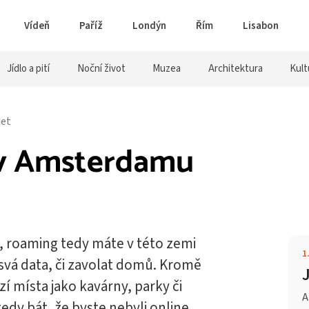
Vídeň
Paříž
Londýn
Řím
Lisabon
Jídlo a pití
Noční život
Muzea
Architektura
Kult
net
t v Amsterdamu
, roaming tedy máte v této zemi
1
svá data, či zavolat domů. Kromě
 místa jako kavárny, parky či
A
tedy bát, že byste nebyli online.