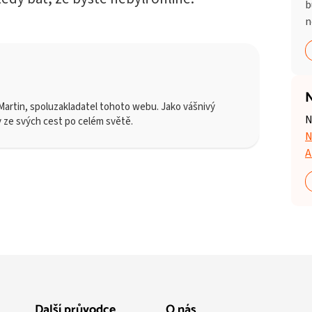
b
n
N
artin, spoluzakladatel tohoto webu. Jako vášnivý
N
y ze svých cest po celém světě.
N
A
Další průvodce
O nás