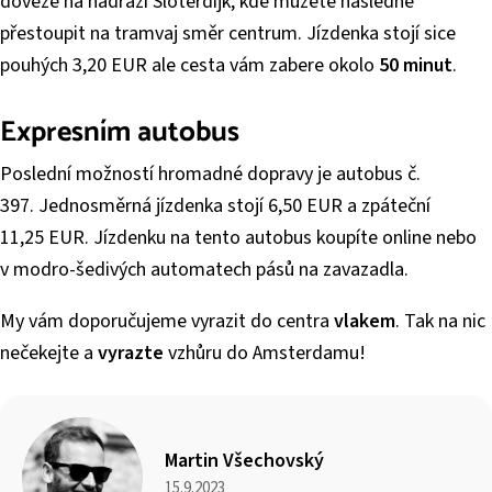
doveze na nádraží Sloterdijk, kde můžete následně
přestoupit na tramvaj směr centrum. Jízdenka stojí sice
pouhých 3,20 EUR ale cesta vám zabere okolo
50 minut
.
Expresním autobus
Poslední možností hromadné dopravy je autobus č.
397. Jednosměrná jízdenka stojí 6,50 EUR a zpáteční
11,25 EUR. Jízdenku na tento autobus koupíte online nebo
v modro-šedivých automatech pásů na zavazadla.
My vám doporučujeme vyrazit do centra
vlakem
. Tak na nic
nečekejte a
vyrazte
vzhůru do Amsterdamu!
Martin Všechovský
15.9.2023