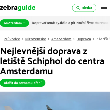
Hledat
Doprava
Památky
Jídlo a pití
Noční život
Muzea
Arc
Amsterdam
Průvodce
Nizozemsko
Amsterdam
Doprava
Z letišt
Nejlevnější doprava z
letiště Schiphol do centra
Amsterdamu
Uložit do seznamu přání