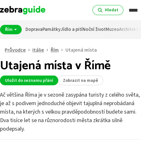
Hledat
Doprava
Památky
Jídlo a pití
Noční život
Muzea
Architektu
Řím
Průvodce
Itálie
Řím
Utajená místa
Utajená místa v Římě
Uložit do seznamu přání
Zobrazit na mapě
Ač většina Říma je v sezoně zasypána turisty z celého světa,
je až s podivem jednoduché objevit tajuplná neprobádaná
místa, na kterých s velkou pravděpodobností budete sami.
Dva tisíce let se na různorodosti města zkrátka silně
podepsaly.