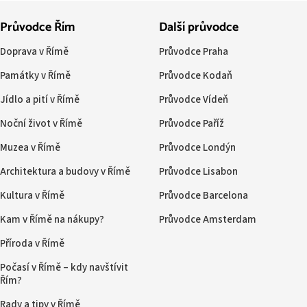
Průvodce Řím
Další průvodce
Doprava v Římě
Průvodce Praha
Památky v Římě
Průvodce Kodaň
Jídlo a pití v Římě
Průvodce Vídeň
Noční život v Římě
Průvodce Paříž
Muzea v Římě
Průvodce Londýn
Architektura a budovy v Římě
Průvodce Lisabon
Kultura v Římě
Průvodce Barcelona
Kam v Římě na nákupy?
Průvodce Amsterdam
Příroda v Římě
Počasí v Římě – kdy navštívit
Řím?
Rady a tipy v Římě