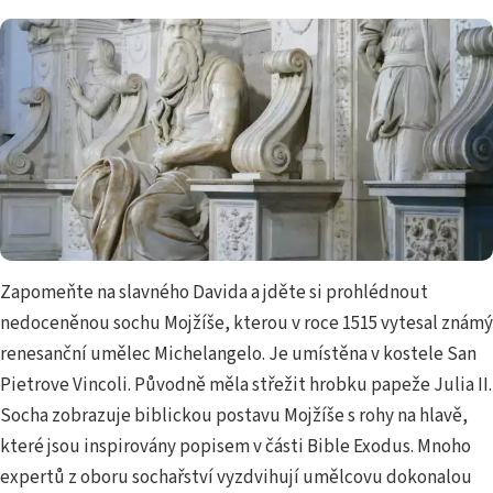
Zapomeňte na slavného Davida a jděte si prohlédnout
nedoceněnou sochu Mojžíše, kterou v roce 1515 vytesal známý
renesanční umělec Michelangelo. Je umístěna v kostele San
Pietrove Vincoli. Původně měla střežit hrobku papeže Julia II.
Socha zobrazuje biblickou postavu Mojžíše s rohy na hlavě,
které jsou inspirovány popisem v části Bible Exodus. Mnoho
expertů z oboru sochařství vyzdvihují umělcovu dokonalou