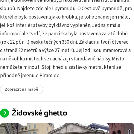
Řím je domovem velkolepých kostelů, amfiteátrů, chrámů a
sloupů. Najdete zde ale i pyramidu. O Cestiově pyramidě, pro
kterého byla postavena jako hrobka, je toho známo jen málo,
jelikož interiér stavby byl dávno vypleněn. Jedna z mála
informací ale tvrdí, že památka byla postavena za v té době
(rok 12 př. n. l) neskutečných 330 dní. Základnu tvoří čtverec
o straně 22 metrů a výšce 27 metrů. Její zdi jsou mramorové a
na několika místech se nacházejí starodávné nápisy. Místo
nemůžete minout. Stojí hned u zastávky metra, která se
příhodně jmenuje Piramide.
Zobrazit na mapě
Židovské ghetto