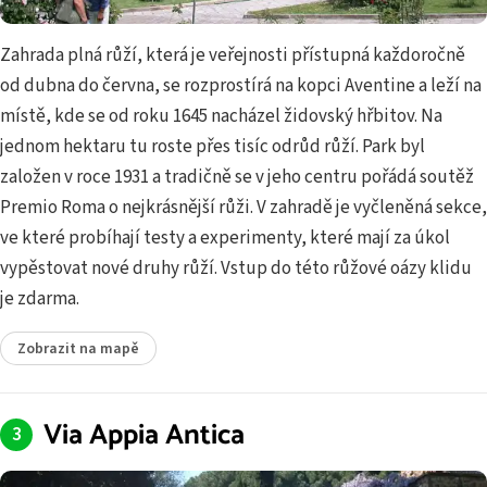
Zahrada plná růží, která je veřejnosti přístupná každoročně
od dubna do června, se rozprostírá na kopci Aventine a leží na
místě, kde se od roku 1645 nacházel židovský hřbitov. Na
jednom hektaru tu roste přes tisíc odrůd růží. Park byl
založen v roce 1931 a tradičně se v jeho centru pořádá soutěž
Premio Roma o nejkrásnější růži. V zahradě je vyčleněná sekce,
ve které probíhají testy a experimenty, které mají za úkol
vypěstovat nové druhy růží. Vstup do této růžové oázy klidu
je zdarma.
Zobrazit na mapě
Via Appia Antica