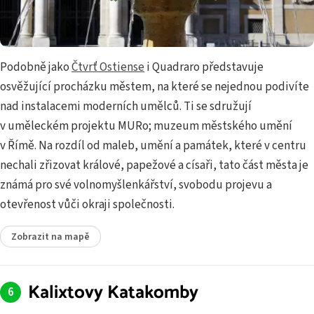
Podobně jako
Čtvrť Ostiense
i Quadraro představuje
osvěžující procházku městem, na které se nejednou podivíte
nad instalacemi moderních umělců. Ti se sdružují
v uměleckém projektu MURo; muzeum městského umění
v Římě. Na rozdíl od maleb, umění a památek, které v centru
nechali zřizovat králové, papežové a císaři, tato část města je
známá pro své volnomyšlenkářství, svobodu projevu a
otevřenost vůči okraji společnosti.
Zobrazit na mapě
Kalixtovy Katakomby