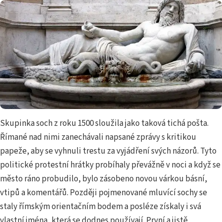
Skupinka soch z roku 1500 sloužila jako taková tichá pošta.
Římané nad nimi zanechávali napsané zprávy s kritikou
papeže, aby se vyhnuli trestu za vyjádření svých názorů. Tyto
politické protestní hrátky probíhaly převážně v noci a když se
město ráno probudilo, bylo zásobeno novou várkou básní,
vtipů a komentářů. Později pojmenované mluvící sochy se
staly římským orientačním bodem a posléze získaly i svá
vlastní jména, která se dodnes používají. První a jistě