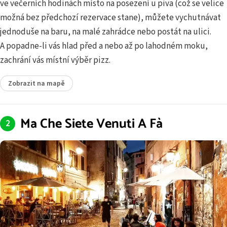
ve večerních hodinách místo na posezení u piva (což se velice
možná bez předchozí rezervace stane), můžete vychutnávat
jednoduše na baru, na malé zahrádce nebo postát na ulici.
A popadne-li vás hlad před a nebo až po lahodném moku,
zachrání vás místní výběr pizz.
Zobrazit na mapě
Ma Che Siete Venuti A Fà