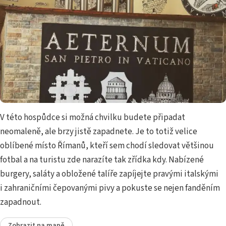
V této hospůdce si možná chvilku budete připadat
neomaleně, ale brzy jistě zapadnete. Je to totiž velice
oblíbené místo Římanů, kteří sem chodí sledovat většinou
fotbal a na turistu zde narazíte tak zřídka kdy. Nabízené
burgery, saláty a obložené talíře zapíjejte pravými italskými
i zahraničními čepovanými pivy a pokuste se nejen fanděním
zapadnout.
Zobrazit na mapě