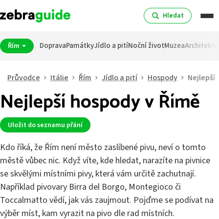
Hledat
Doprava
Památky
Jídlo a pití
Noční život
Muzea
Architektu
Řím
Průvodce
Itálie
Řím
Jídlo a pití
Hospody
Nejlepší
Nejlepší hospody v Římě
Uložit do seznamu přání
Kdo říká, že Řím není město zaslíbené pivu, neví o tomto
městě vůbec nic. Když víte, kde hledat, narazíte na pivnice
se skvělými místními pivy, která vám určitě zachutnají.
Například pivovary Birra del Borgo, Montegioco či
Toccalmatto vědí, jak vás zaujmout. Pojďme se podívat na
výběr míst, kam vyrazit na pivo dle rad místních.