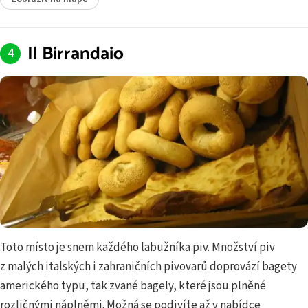
Il Birrandaio
Toto místo je snem každého labužníka piv. Množství piv
z malých italských i zahraničních pivovarů doprovází bagety
amerického typu, tak zvané bagely, které jsou plněné
rozličnými náplněmi. Možná se podivíte až v nabídce