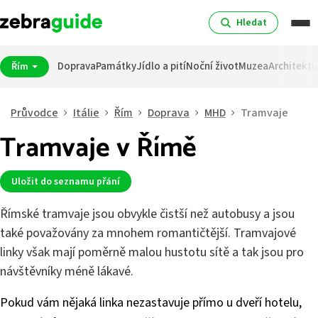
Hledat
Doprava
Památky
Jídlo a pití
Noční život
Muzea
Architektu
Řím
Průvodce
Itálie
Řím
Doprava
MHD
Tramvaje
Tramvaje v Římě
Uložit do seznamu přání
Římské tramvaje jsou obvykle čistší než autobusy a jsou
také považovány za mnohem romantičtější. Tramvajové
linky však mají poměrně malou hustotu sítě a tak jsou pro
návštěvníky méně lákavé.
Pokud vám nějaká linka nezastavuje přímo u dveří hotelu,